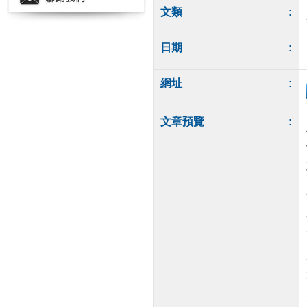
文類
:
日期
:
網址
:
文章預覽
: