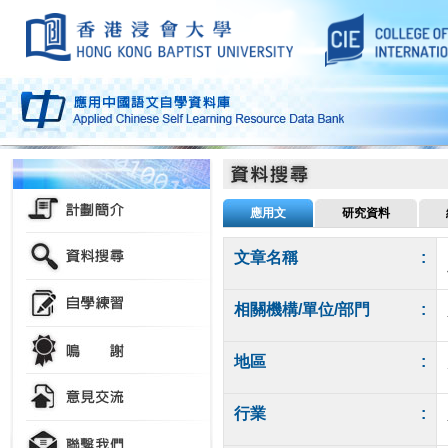
應用文
研究資料
文章名稱
:
相關機構/單位/部門
:
地區
:
行業
: