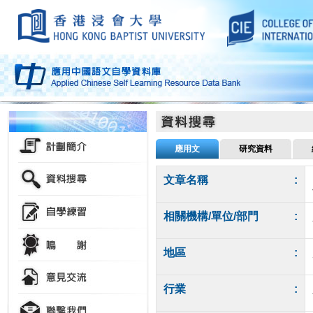
應用文
研究資料
文章名稱
:
相關機構/單位/部門
:
地區
:
行業
: