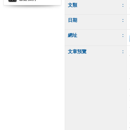
文類
:
日期
:
網址
:
文章預覽
: