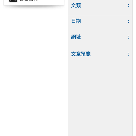
文類
:
日期
:
網址
:
文章預覽
: