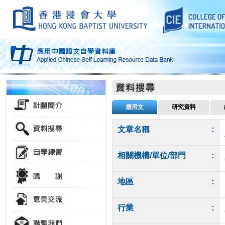
應用文
研究資料
文章名稱
:
相關機構/單位/部門
:
地區
:
行業
: