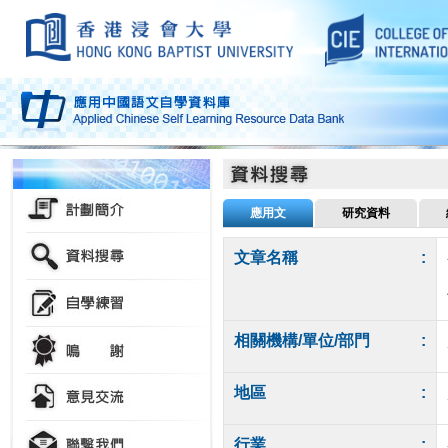
應用文
研究資料
文章名稱
:
相關機構/單位/部門
:
地區
:
行業
: