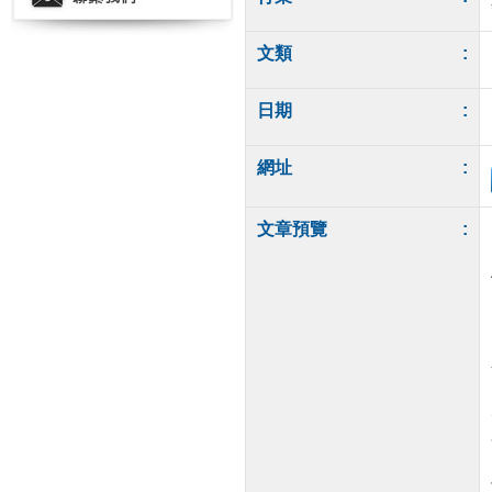
文類
:
日期
:
網址
:
文章預覽
: