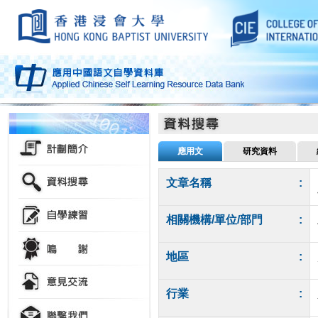
應用文
研究資料
文章名稱
:
相關機構/單位/部門
:
地區
:
行業
: