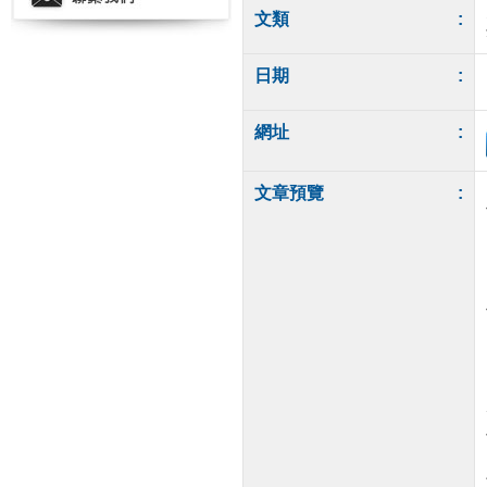
文類
:
日期
:
網址
:
文章預覽
: