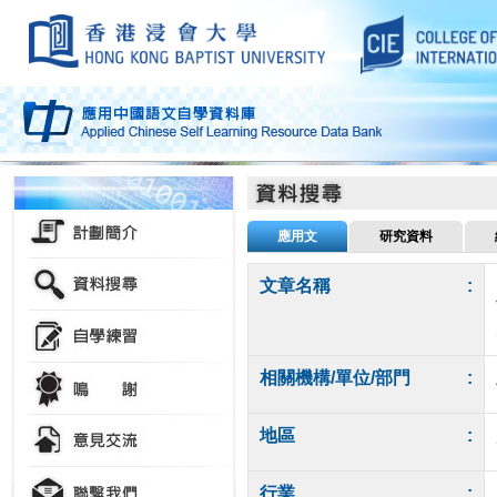
應用文
研究資料
文章名稱
:
相關機構/單位/部門
:
地區
:
行業
: