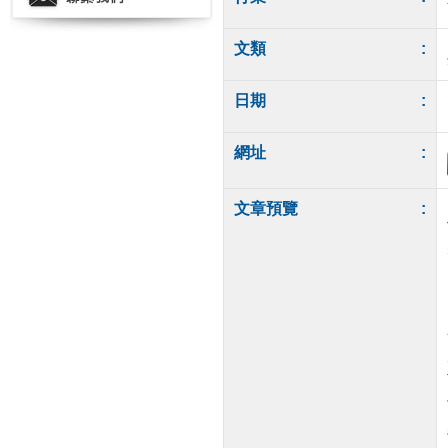
文類
:
日期
:
網址
:
文章預覽
: