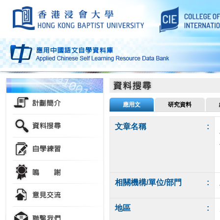
應用文
研究資料
文章名稱
:
相關機構/單位/部門
:
地區
: