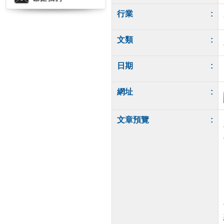
行業
:
文類
:
日期
:
網址
:
文章預覽
: