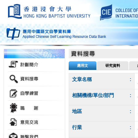
應用文
研究資料
文章名稱
:
相關機構/單位/部門
:
地區
:
行業
: