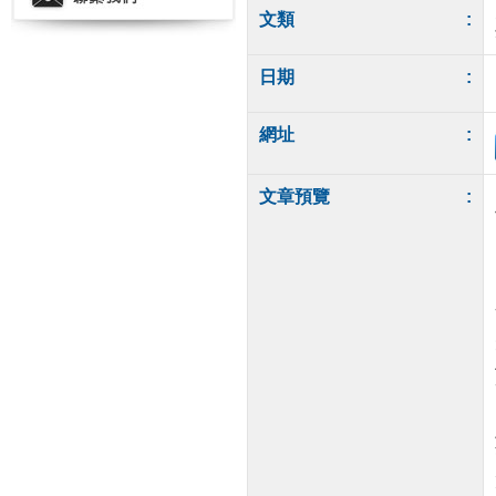
文類
:
日期
:
網址
:
文章預覽
: