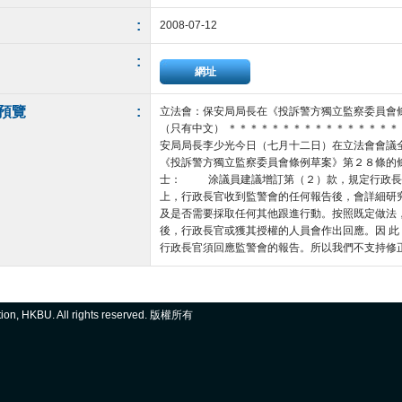
:
2008-07-12
:
網址
預覽
:
立法會：保安局局長在《投訴警方獨立監察委員會
（只有中文） ＊＊＊＊＊＊＊＊＊＊＊＊＊＊＊
安局局長李少光今日（七月十二日）在立法會會議
《投訴警方獨立監察委員會條例草案》第２８條的
士： 涂議員建議增訂第（２）款，規定行政長
上，行政長官收到監警會的任何報告後，會詳細研
及是否需要採取任何其他跟進行動。按照既定做法
後，行政長官或獲其授權的人員會作出回應。因 
行政長官須回應監警會的報告。所以我們不支持修正案。
ation, HKBU. All rights reserved. 版權所有