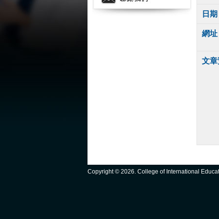
日期
網址
文章
Copyright ©
2026. College of International Educ