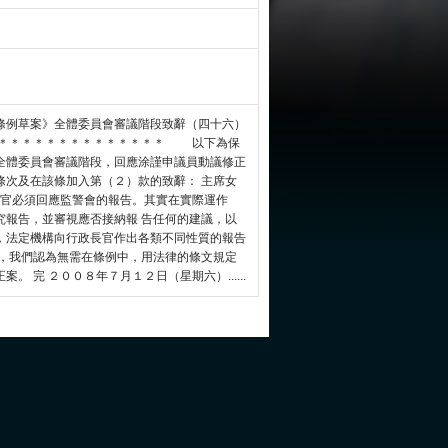
條例草案》全體委員會審議階段致辭（四十六）
＊＊＊＊＊＊＊＊＊＊＊＊＊＊＊ 以下為保
全體委員會審議階段，回應涂謹申議員動議修正
條次及在該條加入第（２）款的致辭： 主席女
官必須回應監警會的報告。其實在實際運作
究報告，並審視應否接納報 告任何的建議，以
，法定機構向行政長官作出各類不同性質的報告
此，我們認為無需在條例中，用法律的條文規定
 完 ２００８年７月１２日（星期六）......