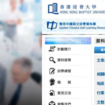
應
文章
相關
地區
行業
文類