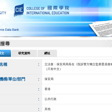
用文
研究資料
網址
名稱
:
立法會：保安局局長在《投訴警方獨立監察委員會
（只有中文）
機構/單位/部門
:
保安局
:
香港
:
公共行政
:
其他