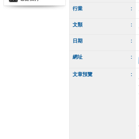
行業
:
文類
:
日期
:
網址
:
文章預覽
: