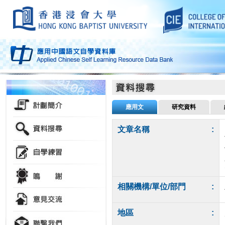
應用文
研究資料
文章名稱
:
相關機構/單位/部門
:
地區
: