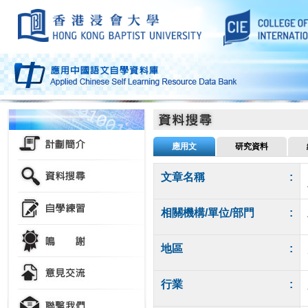
應用文
研究資料
文章名稱
:
相關機構/單位/部門
:
地區
:
行業
: