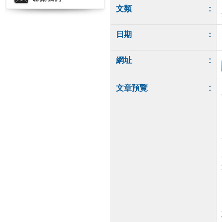
文類
:
日期
:
網址
:
文章預覽
: