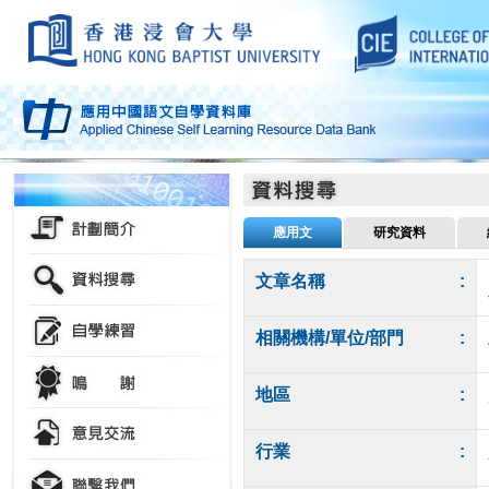
應用文
研究資料
文章名稱
:
相關機構/單位/部門
:
地區
:
行業
: