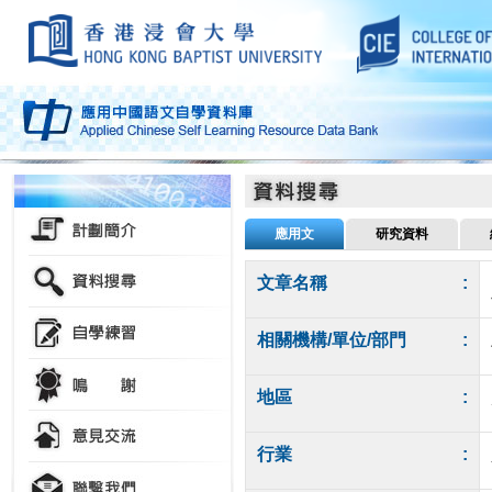
應用文
研究資料
文章名稱
:
相關機構/單位/部門
:
地區
:
行業
: