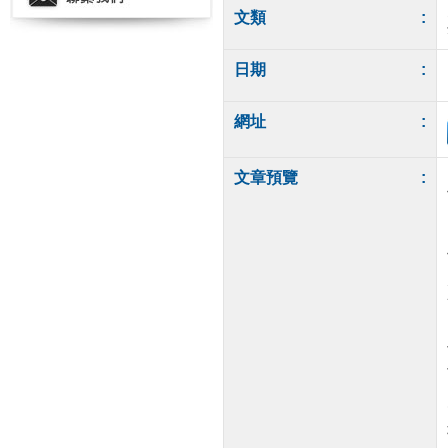
文類
:
日期
:
網址
:
文章預覽
: