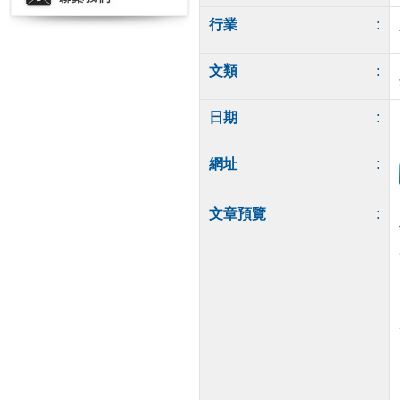
行業
:
文類
:
日期
:
網址
:
文章預覽
: