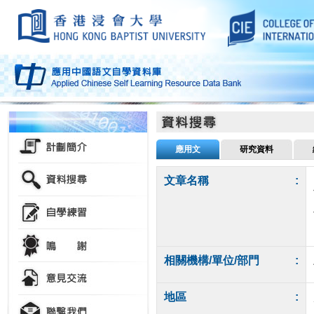
應用文
研究資料
文章名稱
:
相關機構/單位/部門
:
地區
: