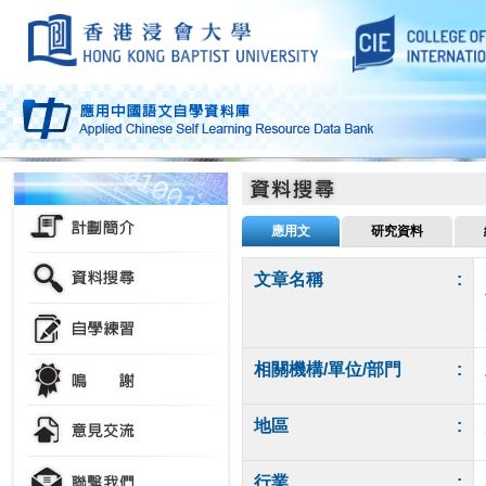
應用文
研究資料
文章名稱
:
相關機構/單位/部門
:
地區
:
行業
: