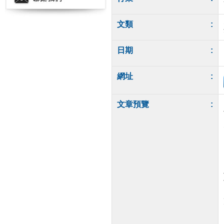
文類
:
日期
:
網址
:
文章預覽
: