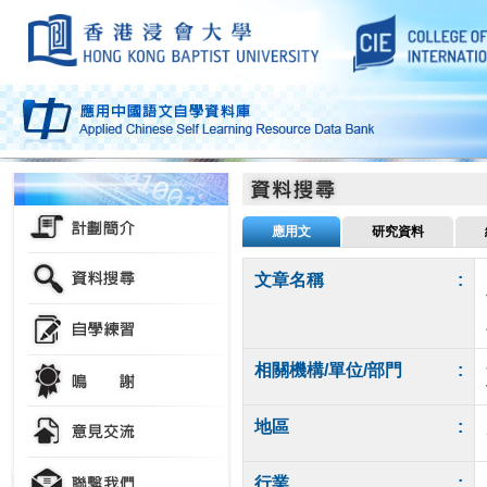
應用文
研究資料
文章名稱
:
相關機構/單位/部門
:
地區
:
行業
: