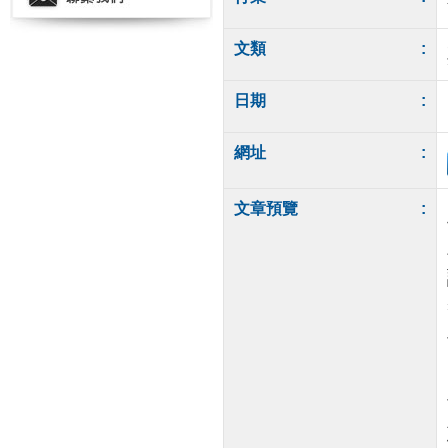
文類
:
日期
:
網址
:
文章預覽
: