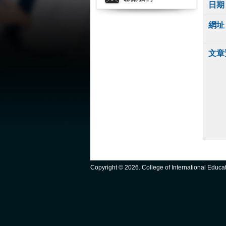
日期
網址
文章
Copyright ©
2026. College of International Educ