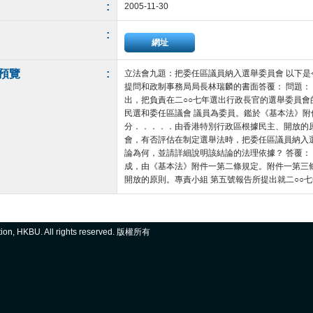
:
2005-11-30
:
網址
預覽
:
立法會九題：把委任區議員納入選舉委員會 以下
提問和政制事務局局長林瑞麟的書面答覆： 問題：
出，把負責在二○○七年選出行政長官的選舉委員
民選和委任區議會 議員為委員。鑑於《基本法》
分．．．．．由香港特別行政區根據民主、開放的
會，有否評估在制定選舉法時，把委任區議員納入
論為何，並請詳細說明該結論的法理依據？ 答覆
成，由《基本法》附件一第二條規定。附件一第三
開放的原則。專責小組 第五號報告所提出就二○○七年行政
ation, HKBU. All rights reserved. 版權所有