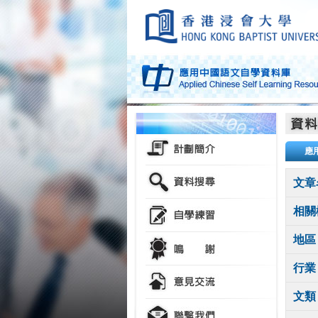
應
文章
相關
地區
行業
文類