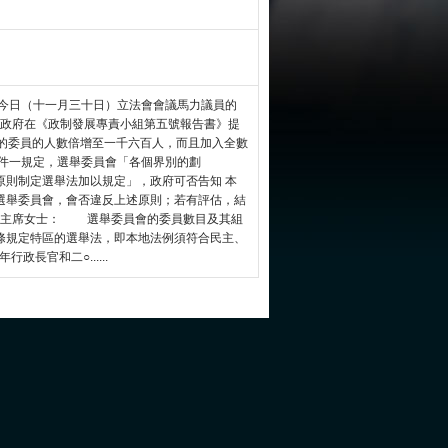
是今日（十一月三十日）立法會會議馬力議員的
 政府在《政制發展專責小組第五號報告書》提
會的委員的人數倍增至一千六百人，而且加入全數
附件一規定，選舉委員會「各個界別的劃
原則制定選舉法加以規定」，政府可否告知 本
選舉委員會，會否違反上述原則；若有評估，結
： 主席女士： 選舉委員會的委員數目及其組
條規定特區的選舉法，即本地法例須符合民主、
長官和二○......