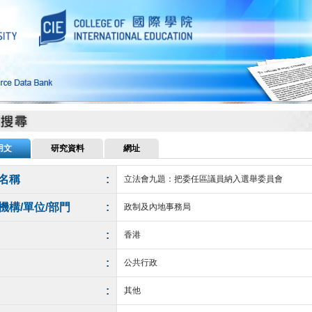
用文
研究資料
網址
名稱
:
立法會九題：把委任區議員納入選舉委員會
機構/單位/部門
:
政制及內地事務局
:
香港
:
公共行政
:
其他