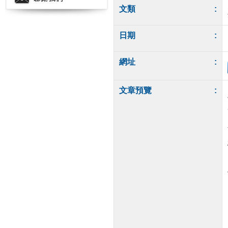
文類
:
日期
:
網址
:
文章預覽
: