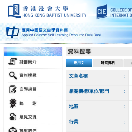
應用文
研究資料
文章名稱
:
相關機構/單位/部門
:
地區
:
行業
: