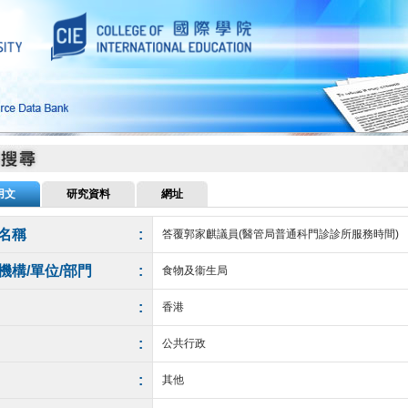
用文
研究資料
網址
名稱
:
答覆郭家麒議員(醫管局普通科門診診所服務時間)
機構/單位/部門
:
食物及衞生局
:
香港
:
公共行政
:
其他