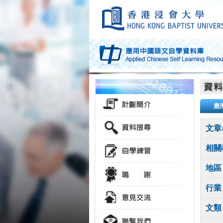
應
文章
相關
地區
行業
文類