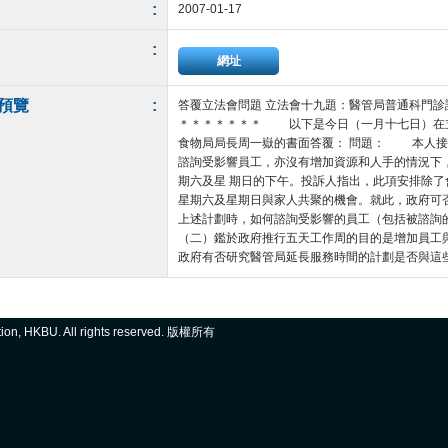
:
2007-01-17
:
網址
預覽
:
答覆立法會問題 立法會十九題：醫管局普通科門診
＊＊＊＊＊＊＊ 以下是今日（一月十七日）在
食物局局長周一嶽的書面答覆： 問題： 本人接
諮詢受影響員工，亦沒有增加資源和人手的情況下
期六及星 期日的下午。投訴人指出，此項安排除
星期六及星期日與家人共聚的機會。就此，政府可
上述計劃時，如何諮詢受影響的員工（包括被諮詢
（二）鑑於政府推行五天工作周的目的是增加員工
政府有否研究醫管局延長服務時間的計劃是否與這些目的背
ation, HKBU. All rights reserved. 版權所有