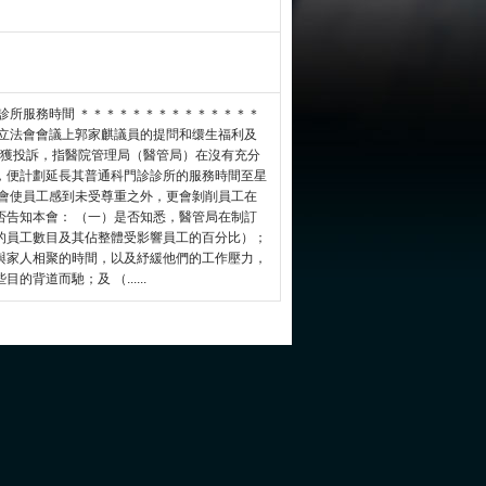
診所服務時間 ＊＊＊＊＊＊＊＊＊＊＊＊＊＊
立法會會議上郭家麒議員的提問和缳生福利及
獲投訴，指醫院管理局（醫管局）在沒有充分
，便計劃延長其普通科門診診所的服務時間至星
了會使員工感到未受尊重之外，更會剝削員工在
否告知本會： （一）是否知悉，醫管局在制訂
的員工數目及其佔整體受影響員工的百分比）；
與家人相聚的時間，以及紓緩他們的工作壓力，
道而馳；及 （......