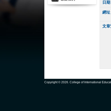
日期
網址
文章
Copyright ©
2026. College of International Educ