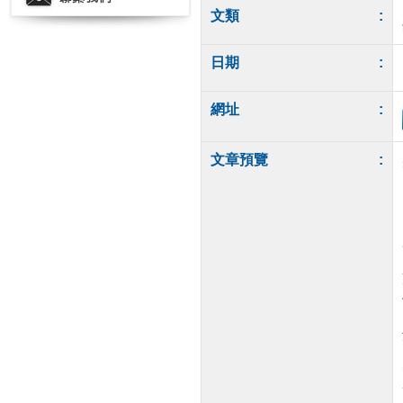
文類
:
日期
:
網址
:
文章預覽
: