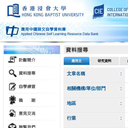
應用文
研究資料
文章名稱
:
相關機構/單位/部門
:
地區
:
行業
: