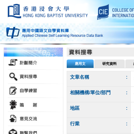
應用文
研究資料
文章名稱
:
相關機構/單位/部門
:
地區
:
行業
: