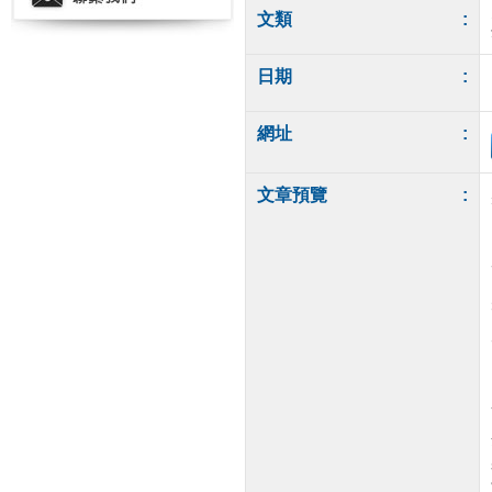
文類
:
日期
:
網址
:
文章預覽
: