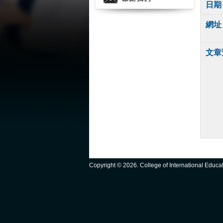
日期
網址
文章
Copyright ©
2026. College of International Educ