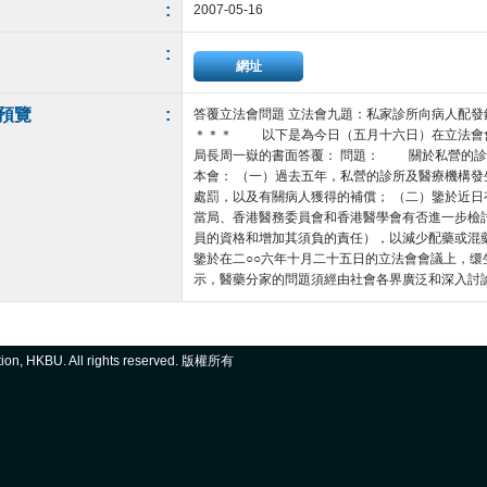
:
2007-05-16
:
網址
預覽
:
答覆立法會問題 立法會九題：私家診所向病人配發
＊＊＊ 以下是為今日（五月十六日）在立法會
局長周一嶽的書面答覆： 問題： 關於私營的診
本會： （一）過去五年，私營的診所及醫療機構
處罰，以及有關病人獲得的補償； （二）鑒於近
當局、香港醫務委員會和香港醫學會有否進一步檢
員的資格和增加其須負的責任），以減少配藥或混
鑒於在二○○六年十月二十五日的立法會會議上，
示，醫藥分家的問題須經由社會各界廣泛和深入討論。在 
ation, HKBU. All rights reserved. 版權所有