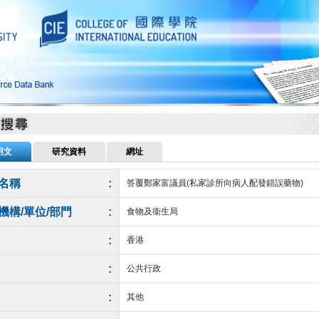
用文
研究資料
網址
名稱
:
答覆鄭家富議員(私家診所向病人配發錯誤藥物)
機構/單位/部門
:
食物及衞生局
:
香港
:
公共行政
:
其他