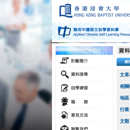
應
文章
相關
地區
行業
文類