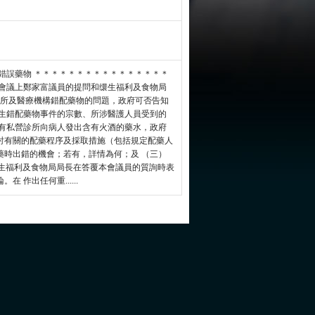
錯誤藥物 ＊＊＊＊＊＊＊＊＊＊＊＊＊＊＊＊
會議上鄭家富議員的提問和缳生福利及食物局
所及醫療機構錯配藥物的問題，政府可否告知
發生錯配藥物事件的宗數、所涉醫護人員受到的
日有私營診所向病人發出含有火酒的藥水，政府
討有關的配藥程序及採取措施（包括規定配藥人
藥時出錯的機會；若有，詳情為何；及 （三）
缳生福利及食物局局長在答覆本會議員的質詢時表
作出任何重......