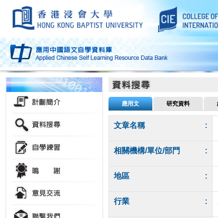
應用文
研究資料
文章名稱
:
相關機構/單位/部門
:
地區
:
行業
: