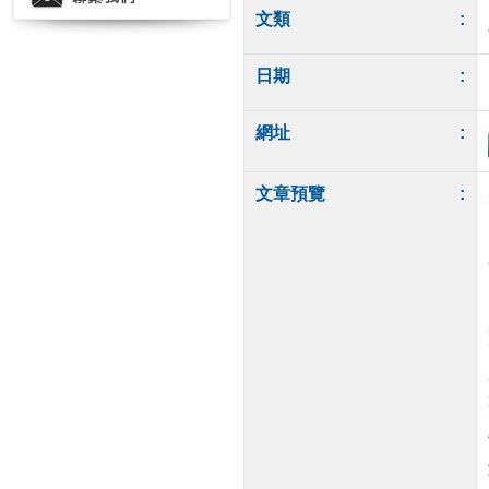
文類
:
日期
:
網址
:
文章預覽
: