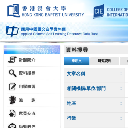
應用文
研究資料
文章名稱
:
相關機構/單位/部門
:
地區
:
行業
: