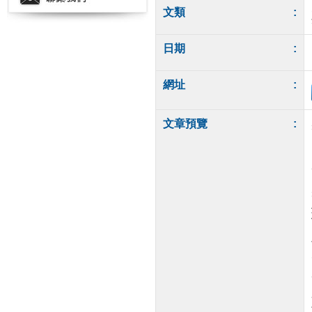
文類
:
日期
:
網址
:
文章預覽
: