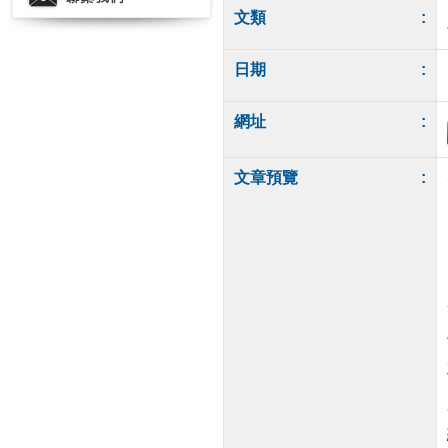
文類
:
日期
:
網址
:
文章預覽
: