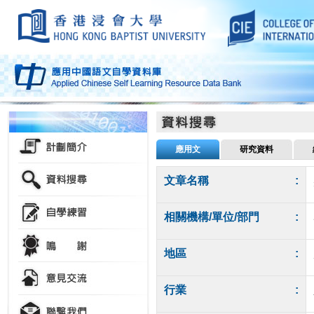
應用文
研究資料
文章名稱
:
相關機構/單位/部門
:
地區
:
行業
: