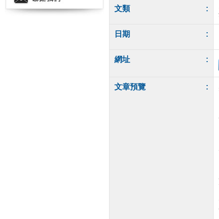
文類
:
日期
:
網址
:
文章預覽
: