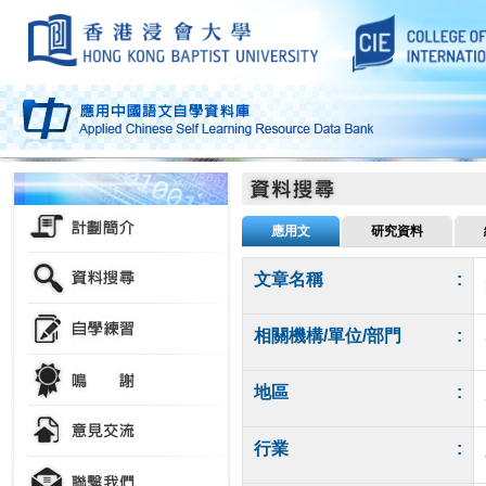
應用文
研究資料
文章名稱
:
相關機構/單位/部門
:
地區
:
行業
: