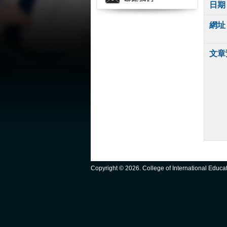
日期
網址
文章
Copyright ©
2026. College of International Educ