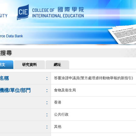
用文
研究資料
網址
名稱
:
答覆涂謹申議員(警方處理虐待動物舉報的新指引)
機構/單位/部門
:
食物及衞生局
:
香港
:
公共行政
:
其他