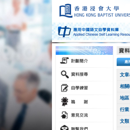
應
文章
相關
地區
行業
文類