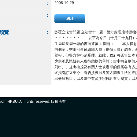
:
2008-10-29
:
網址
預覽
:
答覆立法會問題 立法會十一題：警方處理虐待動物
＊＊＊＊＊＊＊ 以下為今日（十月二十九日）
生局局長周一嶽的書面答覆： 問題： 本人得悉
的個案，交由刑事偵緝部人員（刑偵人員）調查。
舉報，但警方卻拒絕受理。就此，政府可否告知本會
少宗涉及懷疑有人虐待動物的舉報；當中轉交刑偵
列出）、提出檢控及有關人士被定罪的個案各有多少
述指引訂立至今，有否接獲涉及警方調查手法的投
出分項數目，以及當中有多少宗投訴查明屬實；以及警方
ation, HKBU. All rights reserved. 版權所有