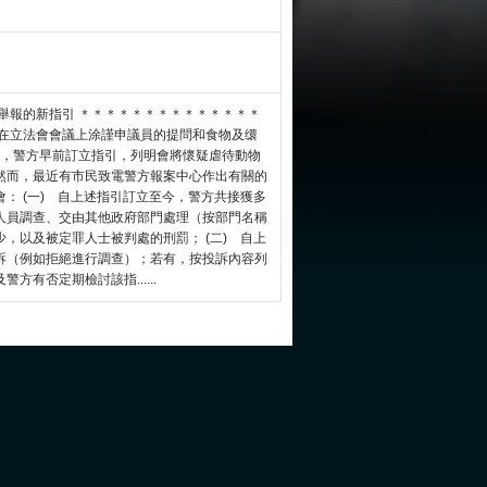
舉報的新指引 ＊＊＊＊＊＊＊＊＊＊＊＊＊＊
在立法會會議上涂謹申議員的提問和食物及缳
，警方早前訂立指引，列明會將懷疑虐待動物
然而，最近有市民致電警方報案中心作出有關的
： (一) 自上述指引訂立至今，警方共接獲多
人員調查、交由其他政府部門處理（按部門名稱
，以及被定罪人士被判處的刑罰； (二) 自上
訴（例如拒絕進行調查）；若有，按投訴內容列
有否定期檢討該指......