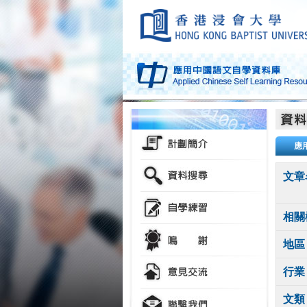
應
文章
相關
地區
行業
文類