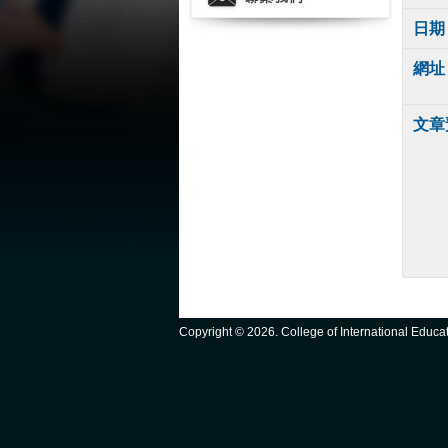
日期
網址
文章
Copyright ©
2026. College of International Educ