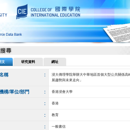
用文
研究資料
網址
名稱
:
浸大傳理學院舉辦大中華地區首個大型公共關係高
展趨勢與未來走向」
機構/單位/部門
:
香港浸會大學
:
香港
:
教育
:
一般書信