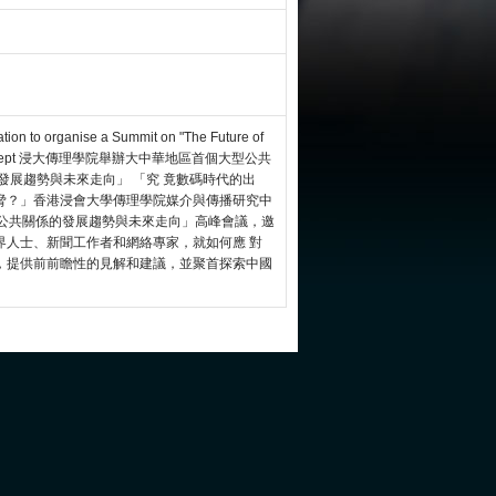
ion to organise a Summit on "The Future of
 on 11-13 Sept 浸大傳理學院舉辦大中華地區首個大型公共
發展趨勢與未來走向」 「究 竟數碼時代的出
脅？」香港浸會大學傳理學院媒介與傳播研究中
中國公共關係的發展趨勢與未來走向」高峰會議，邀
界人士、新聞工作者和網絡專家，就如何應 對
，提供前前瞻性的見解和建議，並聚首探索中國