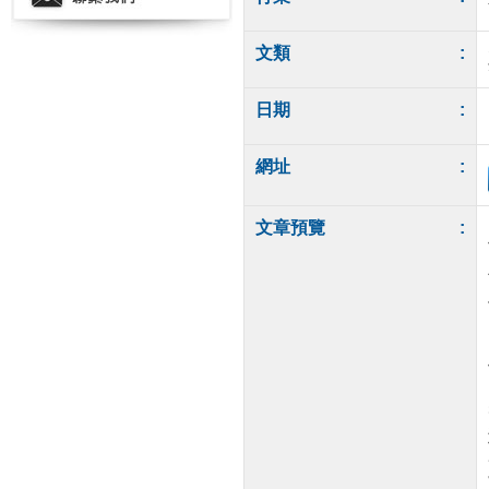
文類
:
日期
:
網址
:
文章預覽
: