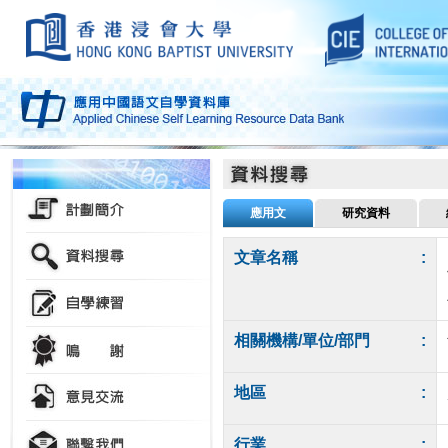
應用文
研究資料
文章名稱
:
相關機構/單位/部門
:
地區
:
行業
: