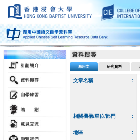
應用文
研究資料
文章名稱
:
相關機構/單位/部門
:
地區
: