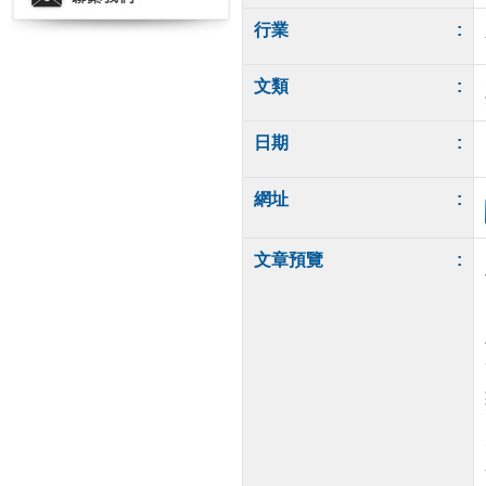
行業
:
文類
:
日期
:
網址
:
文章預覽
: