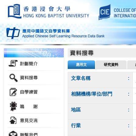
應用文
研究資料
文章名稱
:
相關機構/單位/部門
:
地區
:
行業
: