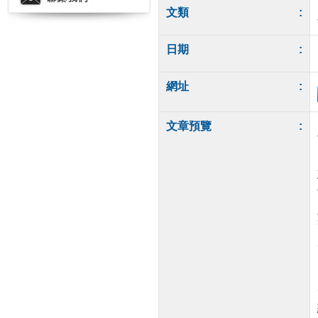
文類
:
日期
:
網址
:
文章預覽
: