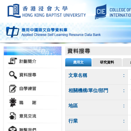
應用文
研究資料
文章名稱
:
相關機構/單位/部門
:
地區
:
行業
: