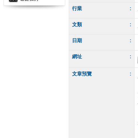
行業
:
文類
:
日期
:
網址
:
文章預覽
: