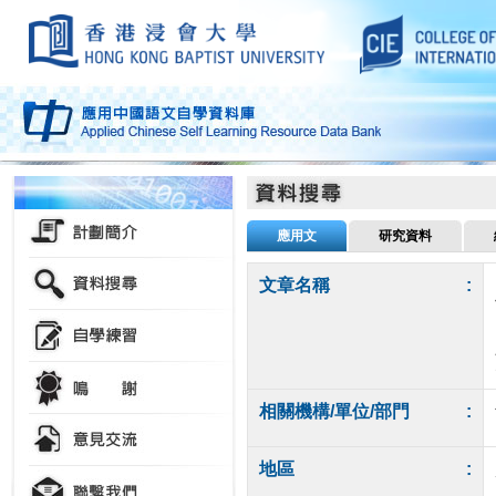
應用文
研究資料
文章名稱
:
相關機構/單位/部門
:
地區
: