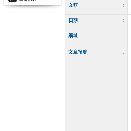
文類
:
日期
:
網址
:
文章預覽
: