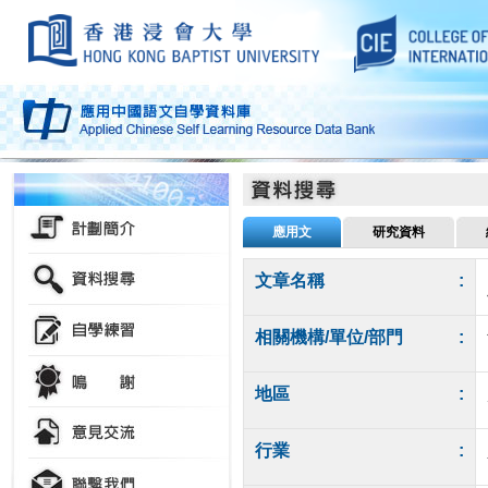
應用文
研究資料
文章名稱
:
相關機構/單位/部門
:
地區
:
行業
: