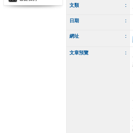
文類
:
日期
:
網址
:
文章預覽
: