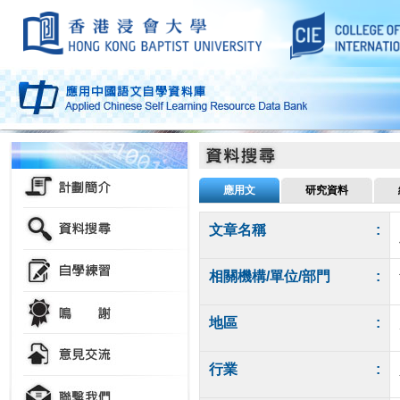
應用文
研究資料
文章名稱
:
相關機構/單位/部門
:
地區
:
行業
: