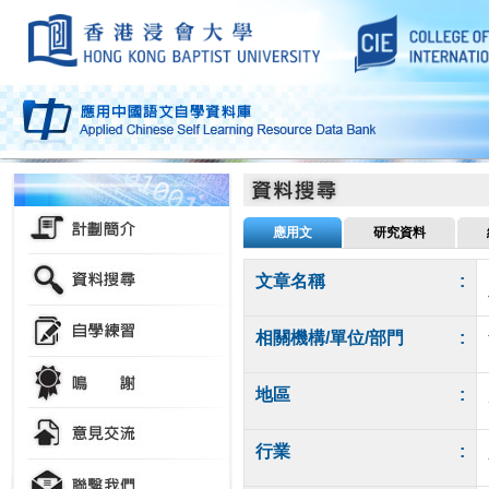
應用文
研究資料
文章名稱
:
相關機構/單位/部門
:
地區
:
行業
: