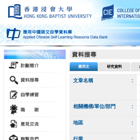
應用文
研究資料
文章名稱
:
相關機構/單位/部門
:
地區
:
行業
: