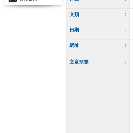
文類
:
日期
:
網址
:
文章預覽
: