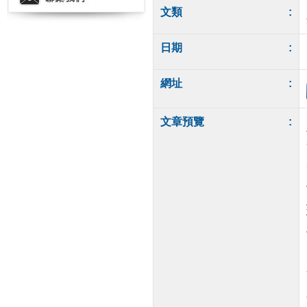
文類
:
日期
:
網址
:
文章預覽
: