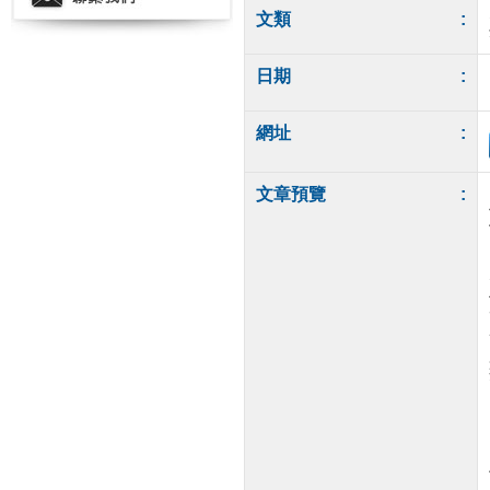
文類
:
日期
:
網址
:
文章預覽
: