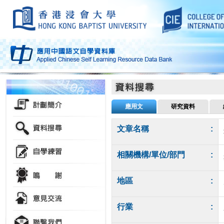
應用文
研究資料
文章名稱
:
相關機構/單位/部門
:
地區
:
行業
: