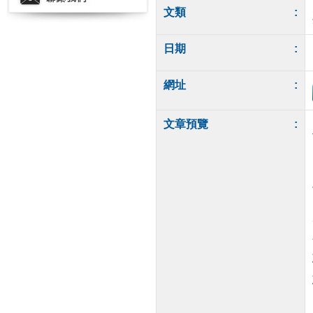
文類
:
日期
:
網址
:
文章預覽
: