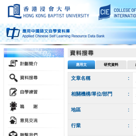
應用文
研究資料
文章名稱
:
相關機構/單位/部門
:
地區
:
行業
: