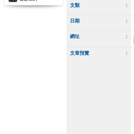
文類
:
日期
:
網址
:
文章預覽
: