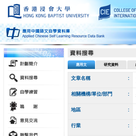
應用文
研究資料
文章名稱
:
相關機構/單位/部門
:
地區
:
行業
: