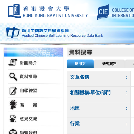
應用文
研究資料
文章名稱
:
相關機構/單位/部門
:
地區
:
行業
: