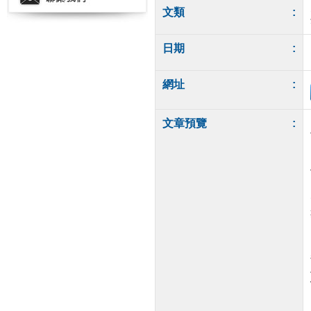
文類
:
日期
:
網址
:
文章預覽
: