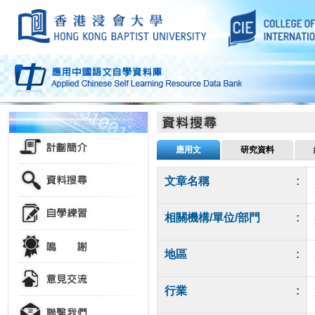
應用文
研究資料
文章名稱
:
相關機構/單位/部門
:
地區
:
行業
: