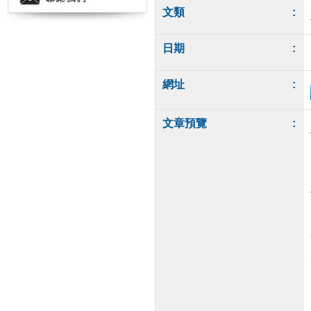
文類
:
日期
:
網址
:
文章預覽
: