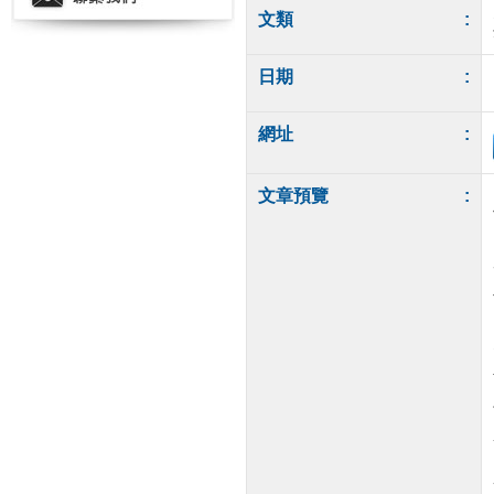
文類
:
日期
:
網址
:
文章預覽
: