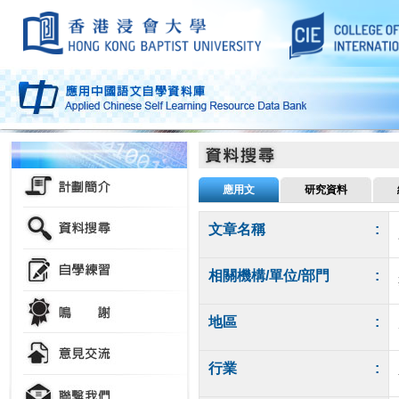
應用文
研究資料
文章名稱
:
相關機構/單位/部門
:
地區
:
行業
: