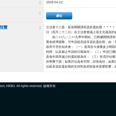
:
2009-04-22
:
網址
預覽
:
立法會十八題：延長開辦課程貸款還款期 ＊＊＊
日（四月二十二日）在立法會會議上張文光議員的
由二○○八／二○○九學年開始，已根據開辦課程
實有經濟困難，可申請延長該等貸款還款期，由「
政府可否告知本會： （一）當局至今接獲多少間
時間，以及截止申請的日期為何； （二）申請已
及每年因而減少的還款額為何； （三）有否評估
的學費下調；如果評估為有空間，詳情為何；如果
估延長貸款還款期的安排對政府財政有甚麼影響；如果有
ation, HKBU. All rights reserved. 版權所有