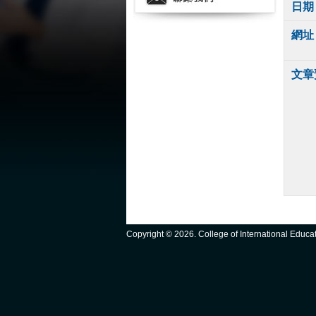
日期
網址
文章
Copyright ©
2026. College of International Educ