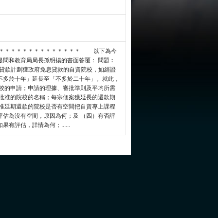
＊＊＊＊＊＊＊＊＊＊＊＊＊＊＊ 以下為今
提問和教育局局長孫明揚的書面答覆： 問題︰
貸款計劃獲政府免息貸款的自資院校，如經證
不多於十年」延長至「不多於二十年」。就此，
院校的申請；申請的理據、審批準則及平均所需
獲批准的院校的名稱；每宗個案獲延長的還款期
獲准延期還款的院校是否有空間把自資專上課程
評估為沒有空間，原因為何；及 （四）有否評
評估，詳情為何；......