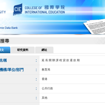
用文
研究資料
網址
名稱
:
延 長 開 辦 課 程 貸 款 還 款 期
機構/單位/部門
:
教育局
:
香港
:
公共行政
:
其他