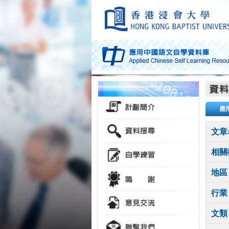
應
文章
相關
地區
行業
文類