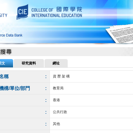
用文
研究資料
網址
名稱
:
資 歷 架 構
機構/單位/部門
:
教育局
:
香港
:
公共行政
:
其他