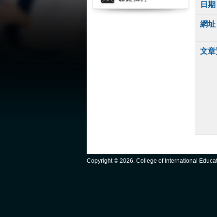
日期
網址
文章
Copyright ©
2026. College of International Educ