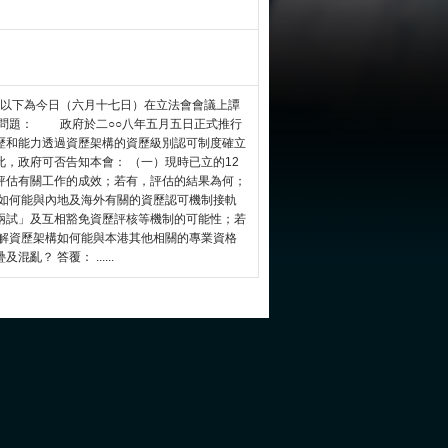
以下為今日（六月十七日）在立法會會議上譚
 問題： 政府於二○○八年五月五日正式推行
歷和能力透過資歷架構的資歷級別認可制度確立
，政府可否告知本會： （一）現時已立的12
評估有關工作的成效；若有，評估的結果為何；
構如何能與內地及海外有關的資歷認可機制接軌
兩試」及互相豁免資歷評核等機制的可能性；若
瞭解資歷架構如何能與本港其他相關的專業資格
？ 答覆： ......