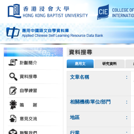
應用文
研究資料
文章名稱
:
相關機構/單位/部門
:
地區
:
行業
: