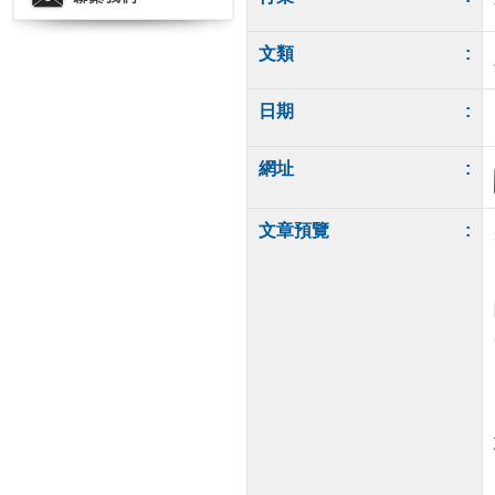
文類
:
日期
:
網址
:
文章預覽
: