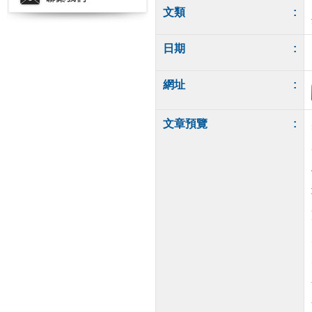
文類
:
日期
:
網址
:
文章預覽
: