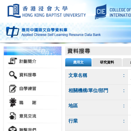
應用文
研究資料
文章名稱
:
相關機構/單位/部門
:
地區
:
行業
: