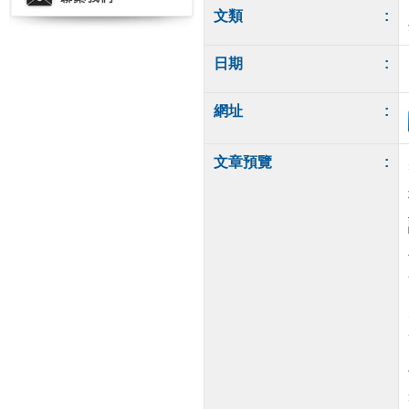
文類
:
日期
:
網址
:
文章預覽
: