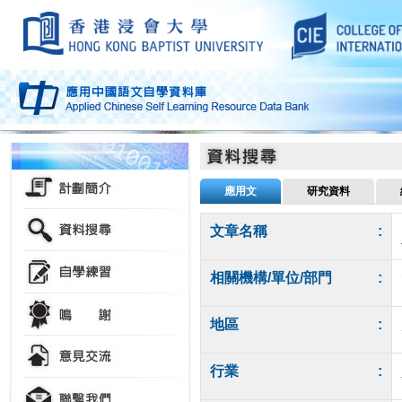
應用文
研究資料
文章名稱
:
相關機構/單位/部門
:
地區
:
行業
: