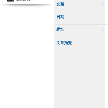
文類
:
日期
:
網址
:
文章預覽
: