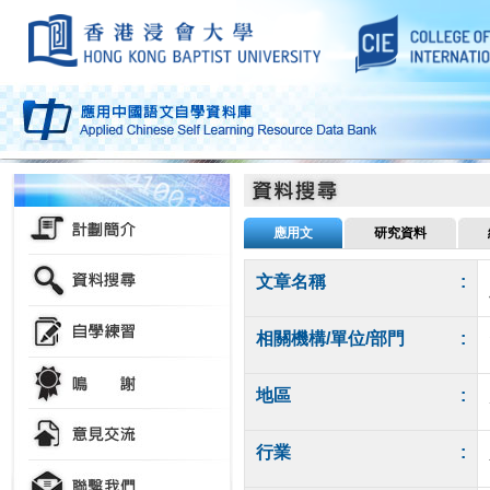
應用文
研究資料
文章名稱
:
相關機構/單位/部門
:
地區
:
行業
: